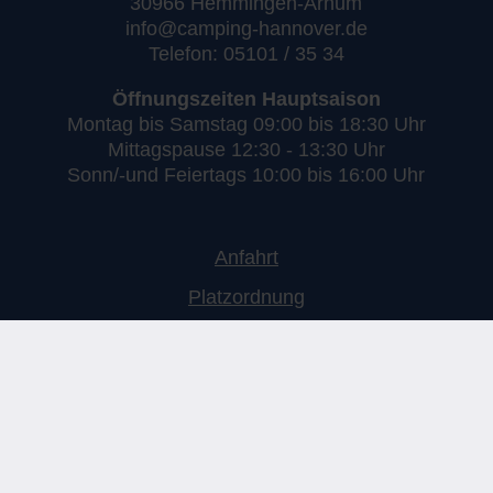
30966 Hemmingen-Arnum
info@camping-hannover.de
Telefon: 05101 / 35 34
Öffnungszeiten Hauptsaison
Montag bis Samstag 09:00 bis 18:30 Uhr
Mittagspause 12:30 - 13:30 Uhr
Sonn/-und Feiertags 10:00 bis 16:00 Uhr
Anfahrt
Platzordnung
Impressum
Datenschutzerklärung
AGB
Facebook