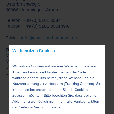
Osterbruchweg 5
30966 Hemmingen-Arnum
Telefon: +49 (0) 5101 3534
Telefon: +49 (0) 5101 855149-0
E-Mail:
info@camping-hannover.de
Öffnungszeiten
Wir benutzen Cookies
Montag bis Freitag 09:00 bis 18:30 Uhr
Mittagspause 12:30 - 13:00 Uhr
Wir nutzen Cookies auf unserer Website. Einige von
Samstag 09:00 bis 14:00 Uhr
ihnen sind essenziell für den Betrieb der Seite,
Sonn/-und Feiertags 10:00 bis 13:00 Uhr
während andere uns helfen, diese Website und die
Nutzererfahrung zu verbessern (Tracking Cookies). Sie
können selbst entscheiden, ob Sie die Cookies
zulassen möchten. Bitte beachten Sie, dass bei einer
Ablehnung womöglich nicht mehr alle Funktionalitäten
der Seite zur Verfügung stehen.