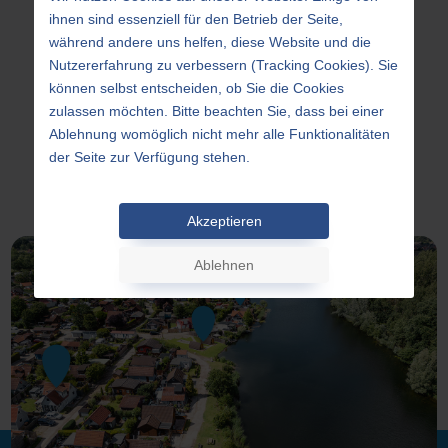
Abwasseranschlüssen.
ihnen sind essenziell für den Betrieb der Seite,
während andere uns helfen, diese Website und die
Nutzererfahrung zu verbessern (Tracking Cookies). Sie
Weiter
können selbst entscheiden, ob Sie die Cookies
zulassen möchten. Bitte beachten Sie, dass bei einer
Ablehnung womöglich nicht mehr alle Funktionalitäten
der Seite zur Verfügung stehen.
Akzeptieren
Ablehnen